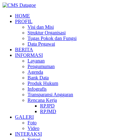
HOME
PROFIL
Visi dan Misi
Struktur Organisasi
Tugas Pokok dan Fungsi
Data Pegawai
BERITA
INFORMASI
Layanan
Pengumuman
Agenda
Bank Data
Produk Hukum
Infografis
Transparansi Anggaran
Rencana Kerja
RPJPD
RPJMD
GALERI
Foto
Video
INTERAKSI
Survei