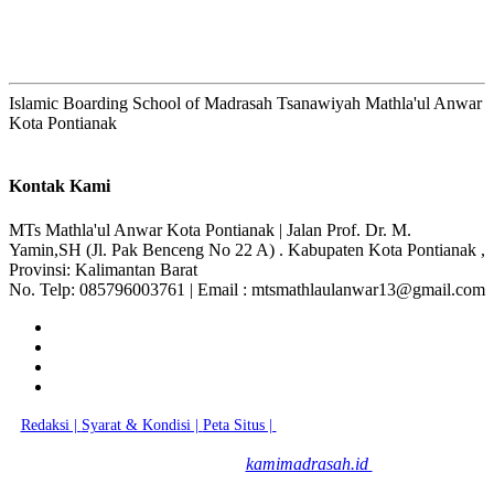
Islamic Boarding School of Madrasah Tsanawiyah Mathla'ul Anwar
Kota Pontianak
Kontak Kami
MTs Mathla'ul Anwar Kota Pontianak | Jalan Prof. Dr. M.
Yamin,SH (Jl. Pak Benceng No 22 A) . Kabupaten Kota Pontianak ,
Provinsi: Kalimantan Barat
No. Telp: 085796003761 | Email : mtsmathlaulanwar13@gmail.com
Redaksi |
Syarat & Kondisi |
Peta Situs |
© 2026 - MTs Mathla'ul Anwar
Kota Pontianak
kamimadrasah.id
|
Dibuat dengan
Oleh