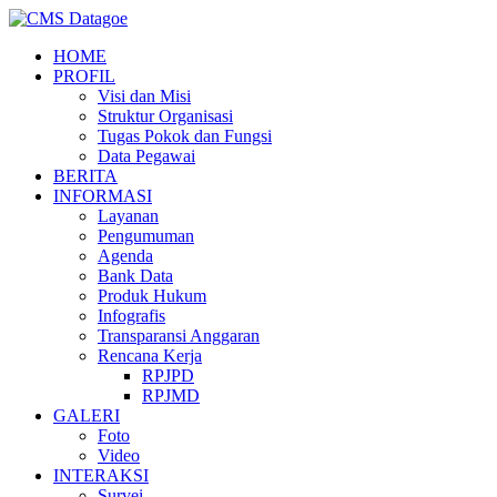
HOME
PROFIL
Visi dan Misi
Struktur Organisasi
Tugas Pokok dan Fungsi
Data Pegawai
BERITA
INFORMASI
Layanan
Pengumuman
Agenda
Bank Data
Produk Hukum
Infografis
Transparansi Anggaran
Rencana Kerja
RPJPD
RPJMD
GALERI
Foto
Video
INTERAKSI
Survei