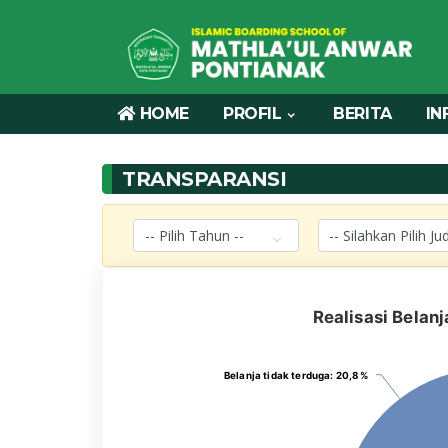
HOME
PROFIL
BERITA
IN
TRANSPARANSI
Realisasi Belan
Belanja tidak terduga
Belanja tidak terduga
: 20,8 %
: 20,8 %