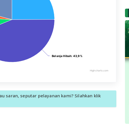
Belanja Hibah
Belanja Hibah
: 43,9 %
: 43,9 %
Highcharts.com
u saran, seputar pelayanan kami? Silahkan klik