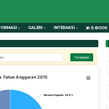
FORMASI
GALERI
INTERAKSI
E-BOOK
Terapkan
ja Tahun Anggaran 2015
Belanja Pegawai
Belanja Pegawai
: 24,9 %
: 24,9 %