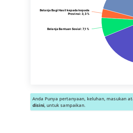
Belanja Bagi Hasil kepada kepada
Belanja Bagi Hasil kepada kepada
Provinsi
Provinsi
: 3,3 %
: 3,3 %
Belanja Bantuan Sosial
Belanja Bantuan Sosial
: 7,1 %
: 7,1 %
Anda Punya pertanyaan, keluhan, masukan ata
disini
, untuk sampaikan.