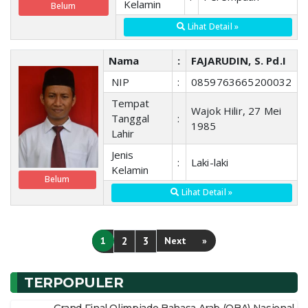
Kelamin
Belum
Lihat Detail »
Nama
:
FAJARUDIN, S. Pd.I
NIP
:
0859763665200032
Tempat
Wajok Hilir, 27 Mei
Tanggal
:
1985
Lahir
Jenis
:
Laki-laki
Kelamin
Belum
Lihat Detail »
1
2
3
Next
»
TERPOPULER