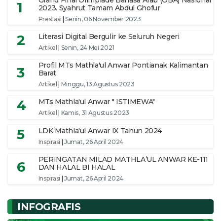
Grand Final Olimpiade Bahasa Arab (OBA) Nasional
1
2023. Syahrut Tamam Abdul Ghofur
Prestasi
|
Senin, 06 November 2023
2
Literasi Digital Bergulir ke Seluruh Negeri
Artikel
|
Senin, 24 Mei 2021
Profil MTs Mathla'ul Anwar Pontianak Kalimantan
3
Barat
Artikel
|
Minggu, 13 Agustus 2023
4
MTs Mathla'ul Anwar " ISTIMEWA"
Artikel
|
Kamis, 31 Agustus 2023
5
LDK Mathla'ul Anwar IX Tahun 2024
Inspirasi
|
Jumat, 26 April 2024
PERINGATAN MILAD MATHLA’UL ANWAR KE-111
6
DAN HALAL BI HALAL
Inspirasi
|
Jumat, 26 April 2024
INFOGRAFIS