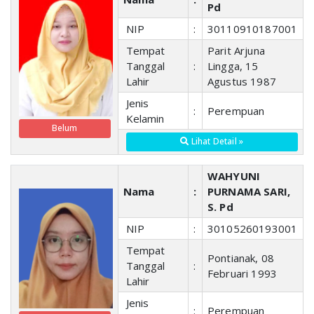
Pd
NIP
:
30110910187001
Tempat
Parit Arjuna
Tanggal
:
Lingga, 15
Lahir
Agustus 1987
Jenis
:
Perempuan
Kelamin
Belum
Lihat Detail »
WAHYUNI
Nama
:
PURNAMA SARI,
S. Pd
NIP
:
30105260193001
Tempat
Pontianak, 08
Tanggal
:
Februari 1993
Lahir
Jenis
:
Perempuan