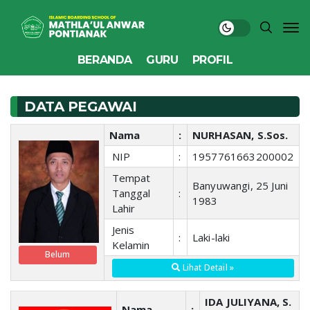
BERANDA
GURU
PROFIL
DATA PEGAWAI
Nama
:
NURHASAN, S.Sos.
NIP
:
1957761663200002
Tempat
Banyuwangi, 25 Juni
Tanggal
:
1983
Lahir
Jenis
:
Laki-laki
Kelamin
Belum
Lihat Detail »
IDA JULIYANA, S.
Nama
: