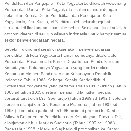
Pendidikan dan Pengajaran Kota Yogyakarta, dibawah wewenang
Pemerintah Daerah Kota Yogyakarta. Hal ini ditandai dengan
pelantikan Kepala Dinas Pendidikan dan Pengajaran Kota
Yogyakarta, Drs. Sugito, M.Si. diikuti oleh seluruh pejabat
struktural di lingkungan instansi tersebut. Sejak saat itu dimulailah
otonomi daerah di seluruh wilayah Indonesia untuk hampir semua
sektor penyelenggaraan negara.
Sebelum otonomi daerah dilaksanakan, penyelenggaraan
pendidikan di kota Yogyakarta hampir semuanya dikelola oleh
Pemerintah Pusat melalui Kantor Departemen Pendidikan dan
Kebudayaan Kotamadya Yogyakarta yang berdiri melalui
Keputusan Menteri Pendidikan dan Kebudayaan Republik
Indonesia Tahun 1983. Sebagai Kepala Kandepdikbud
Kotamadya Yogyakarta yang pertama adalah Drs. Sukirno (Tahun
1983 sd tahun 1989), setelah pensiun. dilanjutkan secara
berturut-turut oleh Drs. Soehardjo (Tahun 1989 sd 1992 ), setelah
pension dilanjutkan Drs. Koesdarto Pramono (Tahun 1992 sd
1995 ), kemudian pada tahun1995 beliau dipromosi ke Kantor
Wilayah Departemen Pendidikan dan Kebudayaan Provinsi DIY,
dilanjutkan oleh Ir. Markus Sugiharjo (Tahun 1995 sd 1998 ).
Pada tahun1998 Ir Markus Sugiharjo di promosikan ke Kantor