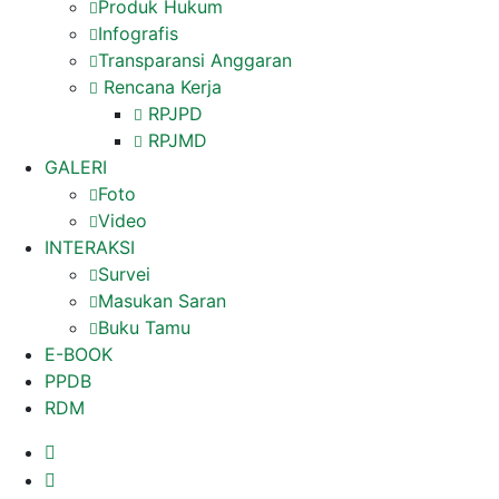
Produk Hukum
Infografis
Transparansi Anggaran
Rencana Kerja
RPJPD
RPJMD
GALERI
Foto
Video
INTERAKSI
Survei
Masukan Saran
Buku Tamu
E-BOOK
PPDB
RDM