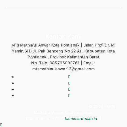
Islamic Boarding School of Madrasah Tsanawiyah Mathla'ul
Anwar Kota Pontianak
Kontak Kami
MTs Mathla'ul Anwar Kota Pontianak | Jalan Prof. Dr. M.
Yamin,SH (Jl. Pak Benceng No 22 A) . Kabupaten Kota
Pontianak , Provinsi: Kalimantan Barat
No. Telp: 085796003761 | Email :
mtsmathlaulanwar13@gmail.com
Redaksi |
Syarat & Kondisi |
Peta Situs |
© 2026 - MTs
Mathla'ul Anwar Kota Pontianak
Dibuat dengan
Oleh
kamimadrasah.id
|