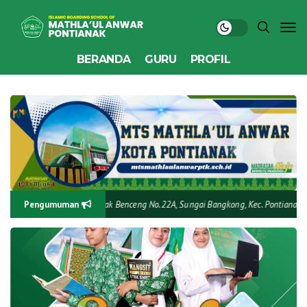
BERANDA
GURU
PROFIL
Kota Pontianak (Jl. Pak Benceng No.22A, Sungai Bangkong, Kec. Pontianak Kota, Ko
Pengumuman