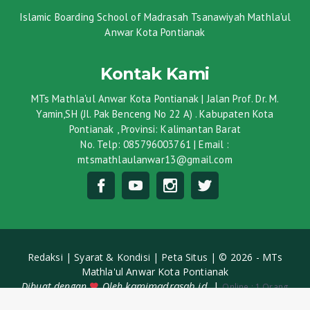
Islamic Boarding School of Madrasah Tsanawiyah Mathla'ul
Anwar Kota Pontianak
Kontak Kami
MTs Mathla'ul Anwar Kota Pontianak | Jalan Prof. Dr. M.
Yamin,SH (Jl. Pak Benceng No 22 A) . Kabupaten Kota
Pontianak , Provinsi: Kalimantan Barat
No. Telp: 085796003761 | Email :
mtsmathlaulanwar13@gmail.com
Redaksi |
Syarat & Kondisi |
Peta Situs |
© 2026 - MTs
Mathla'ul Anwar Kota Pontianak
kamimadrasah.id
|
Dibuat dengan
Oleh
Online :
1 Orang